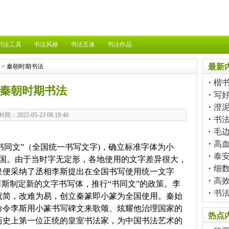
书法工具
书法风格
书法五体
书法作品
最新
> 秦朝时期书法
・
楷
秦朝时期书法
・
写
・
澄泥
时间：2022-05-23 08:19:40
・
书
・
毛
・
高
同文”（全国统一书写文字)，确立标准字体为小
・
泰
中国。由于当时字无定形，各地使用的文字差异很大，
・
细
皇便采纳了丞相李斯提出在全国书写使用统一文字
・
高
李斯制定新的文字书写体，推行“书同文”的政策。李
・
书
就简，改难为易，创立秦篆即小篆为全国使用。秦始
命令李斯用小篆书写碑文来歌颂、炫耀他治理国家的
热点
历史上第一位正统的皇室书法家，为中国书法艺术的