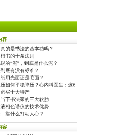
内容
书真的是书法的基本功吗？
好楷书的十条法则
砚的“泥”，到底是什么泥？
法到底有没有标准？
边纸用光面还是毛面？
血压如何平稳降压？心内科医生：这6
安必买十大特产
数当下书法家的三大软肋
效液相色谱仪的技术优势
法，靠什么打动人心？
内容