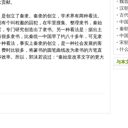
・
魏
大贡献。
・
汉
・
古
是创立了秦隶。秦隶的创立，学术界有两种看法。
・
中
朝有个叫程邈的囚犯，在牢里搜集、整理隶书，秦始
・
秦
官，专门研究创造出了隶书。另一种看法是：据出土
・
中
有很多隶书，比秦统一中国早了约八十多年，可见隶
・
宋
一种看法，事实上秦隶的创立，是一种社会发展的客
・
什
，费时比较多，将篆书的圆笔曲线改为隶书的方笔直
事效率。所以，郭沫若说过：“秦始皇改革文字的更大
与本