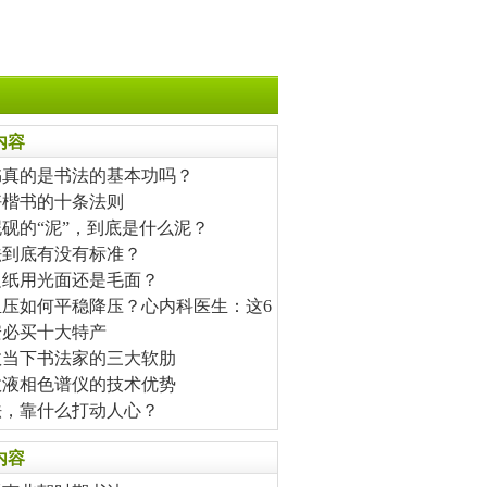
内容
书真的是书法的基本功吗？
好楷书的十条法则
砚的“泥”，到底是什么泥？
法到底有没有标准？
边纸用光面还是毛面？
血压如何平稳降压？心内科医生：这6
安必买十大特产
数当下书法家的三大软肋
效液相色谱仪的技术优势
法，靠什么打动人心？
内容