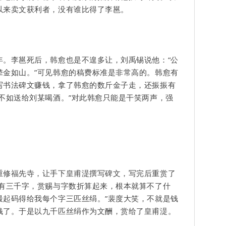
以来卖文获利者，没有谁比得了李邕。
年。李邕死后，韩愈也是不遑多让，刘禹锡说他：“公
辇金如山。”可见韩愈的稿费标准是非常高的。韩愈有
写书法碑文赚钱，拿了韩愈的数斤金子走，还振振有
不如送给刘某喝酒。”对此韩愈只能是干笑两声，强
重修福先寺，让手下皇甫湜撰写碑文，写完后重赏了
文有三千字，赏赐与字数折算起来，根本就算不了什
最起码得给我每个字三匹丝绢。”裴度大笑，不就是钱
钱了。于是以九千匹丝绢作为文酬，赏给了
皇甫湜
。