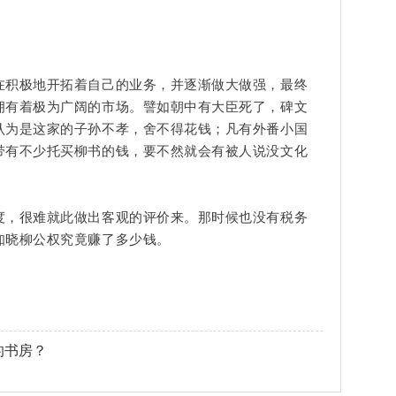
在积极地开拓着自己的业务，并逐渐做大做强，最终
拥有着极为广阔的市场。譬如朝中有大臣死了，碑文
认为是这家的子孙不孝，舍不得花钱；凡有外番小国
带有不少托买柳书的钱，要不然就会有被人说没文化
度，很难就此做出客观的评价来。那时候也没有税务
知晓柳公权究竟赚了多少钱。
的书房？