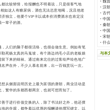
・
魏
人都比较矫情，给报酬也不明着说，只是很客气地
・
汉
马相如这人有糖尿病，酒也无法恣意地喝，况且他老
・
古
济独立，他要个VIP卡以成本价消费酒水也肯定没
・
中
喝一辈子的酒。
・
秦
・
中
・
宋
・
什
越，人们的脑子都很活络，也很会做生意。例如有笔
宗勒死
杨太真
的马嵬坡，有个路边鸡毛小店的老板娘
与本
遗留下来的锦袜。通过南来北往的过客绘声绘色地广
就名声在外，不少人慕名前来，出一百钱赏玩一次。
是想从侧面说明历史上最为富强的唐朝，商业活动是
此，繁华的东都西都两京，也就可想而知了。
常善于进行价值交换的人，除了书法好之外，他还擅
各地的寺观，都争着以优厚的报酬请他撰写碑文。以