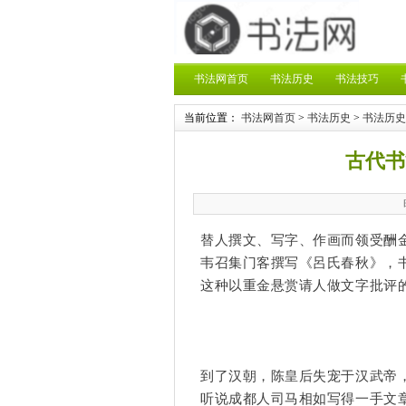
书法网首页
书法历史
书法技巧
当前位置：
书法网首页
>
书法历史
>
书法历史
古代书
替人撰文、写字、作画而领受酬
韦召集门客撰写《呂氏春秋》，
这种以重金悬赏请人做文字批评
到了汉朝，
陈皇后
失宠于汉武帝
听说成都人司马相如写得一手文