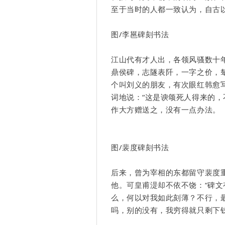
至于当时的人都一致认为，自古
图/李邕碑刻书法
江山代有才人出，各领风骚数十
鼎侯碑，志隧表阡，一字之价，
个叫刘义的朋友，有次眼红韩愈
词地说：“这是谀颂死人得来的，
作大方赠送之，没有一点办法。
图/
裴度
碑刻书法
后来，曾为宰相的东都留守裴度
他。可皇甫湜却不依不饶：“碑
么，何以对我如此刻薄？不行，
吗，别的没有，我穷得就只剩下