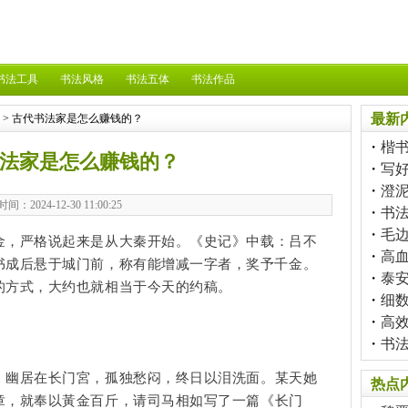
书法工具
书法风格
书法五体
书法作品
最新
> 古代书法家是怎么赚钱的？
・
楷
法家是怎么赚钱的？
・
写
・
澄泥
时间：2024-12-30 11:00:25
・
书
・
毛
金，严格说起来是从大秦开始。
《史记》
中载：吕不
・
高
书成后悬于城门前，称有能增减一字者，奖予千金。
・
泰
的方式，大约也就相当于今天的约稿。
・
细
・
高
・
书
，幽居在长门宮，孤独愁闷，终日以泪洗面。某天她
热点
章，就奉以黃金百斤，请司马相如写了一篇《
长门