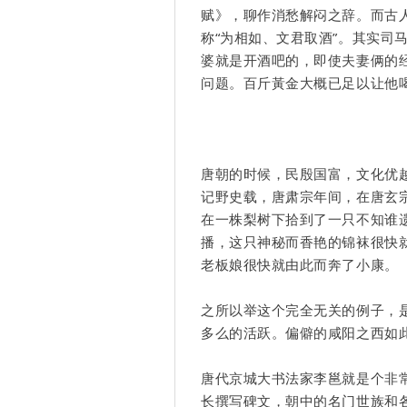
赋
》，聊作消愁解闷之辞。而古
称“为相如、文君取酒”。其实司
婆就是开酒吧的，即使夫妻俩的经
问题。百斤黃金大概已足以让他
唐朝的时候，民殷国富，文化优
记野史载，唐肃宗年间，在唐玄
在一株梨树下拾到了一只不知谁
播，这只神秘而香艳的锦袜很快
老板娘很快就由此而奔了小康。
之所以举这个完全无关的例子，
多么的活跃。偏僻的咸阳之西如
唐代京城大书法家李邕就是个非
长撰写碑文，朝中的名门世族和